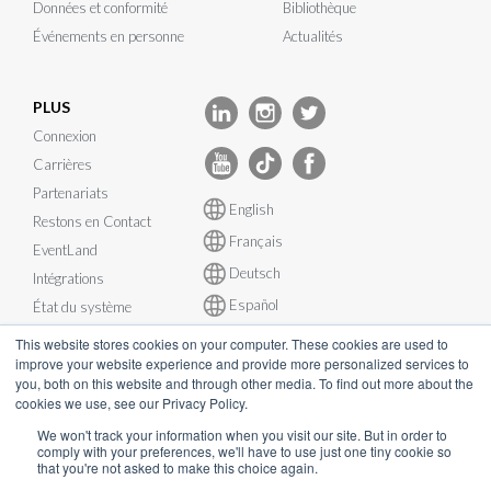
Données et conformité
Bibliothèque
Événements en personne
Actualités
PLUS
Connexion
Carrières
Partenariats
English
Restons en Contact
Français
EventLand
Deutsch
Intégrations
Español
État du système
This website stores cookies on your computer. These cookies are used to
improve your website experience and provide more personalized services to
you, both on this website and through other media. To find out more about the
cookies we use, see our Privacy Policy.
© InEvent, Inc. 2026
We won't track your information when you visit our site. But in order to
comply with your preferences, we'll have to use just one tiny cookie so
that you're not asked to make this choice again.