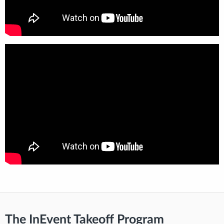
The InEvent Takeoff Program