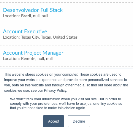
Desenvolvedor Full Stack
Location: Brazil, null, null
Account Executive
Location: Texas City, Texas, United States
Account Project Manager
Location: Remote, null, null
This website stores cookies on your computer. These cookies are used to
Account Executive
improve your website experience and provide more personalized services to
Location: Devers, Texas, United States
you, both on this website and through other media. To find out more about the
cookies we use, see our Privacy Policy.
Account Executive
We won't track your information when you visit our site. But in order to
Location: Atlanta, null, null
comply with your preferences, we'll have to use just one tiny cookie so
that you're not asked to make this choice again.
Account Executive
Accept
Decline
Location: Missouri , null, null