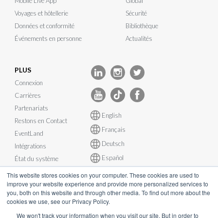
Mobile Live App
Global
Voyages et hôtellerie
Sécurité
Données et conformité
Bibliothèque
Événements en personne
Actualités
PLUS
Connexion
Carrières
Partenariats
English
Restons en Contact
Français
EventLand
Deutsch
Intégrations
Español
État du système
This website stores cookies on your computer. These cookies are used to
improve your website experience and provide more personalized services to
you, both on this website and through other media. To find out more about the
cookies we use, see our Privacy Policy.
© InEvent, Inc. 2026
We won't track your information when you visit our site. But in order to