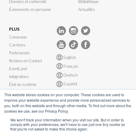
Données et conformité
Bibliothèque
Événements en personne
Actualités
PLUS
Connexion
Carrières
Partenariats
English
Restons en Contact
Français
EventLand
Deutsch
Intégrations
Español
État du système
This website stores cookies on your computer. These cookies are used to
improve your website experience and provide more personalized services to
you, both on this website and through other media. To find out more about the
cookies we use, see our Privacy Policy.
© InEvent, Inc. 2026
We won't track your information when you visit our site. But in order to
comply with your preferences, we'll have to use just one tiny cookie so
that you're not asked to make this choice again.