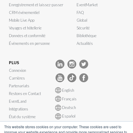
Enregistrement et laissez-passer
EventMarket
CRM événementiel
FAQ
Mobile Live App
Global
Voyages et hôtellerie
Sécurité
Données et conformité
Bibliothèque
Événements en personne
Actualités
PLUS
Connexion
Carrières
Partenariats
English
Restons en Contact
Français
EventLand
Deutsch
Intégrations
Español
État du système
This website stores cookies on your computer. These cookies are used to
improve your website experience and provide more personalized services to