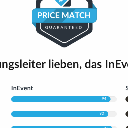
ngsleiter lieben, das InEv
InEvent
94
92