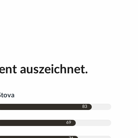
ent auszeichnet.
Stova
83
69