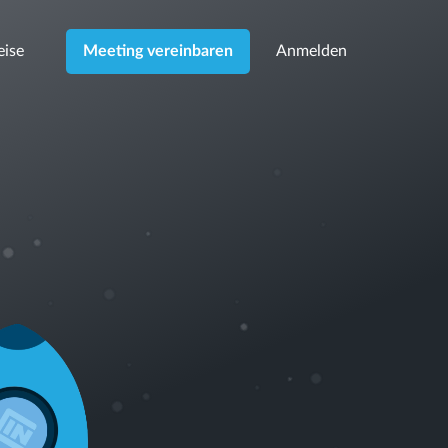
eise
Anmelden
Meeting vereinbaren