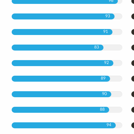
96
93
91
83
92
89
90
88
94