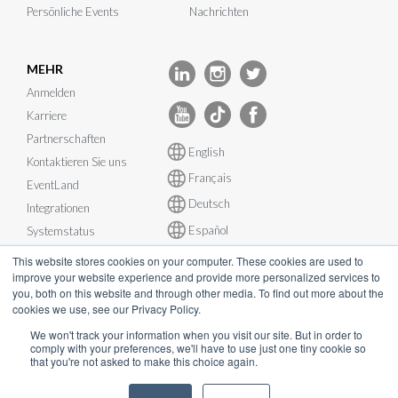
Persönliche Events
Nachrichten
MEHR
Anmelden
Karriere
Partnerschaften
English
Kontaktieren Sie uns
Français
EventLand
Deutsch
Integrationen
Español
Systemstatus
This website stores cookies on your computer. These cookies are used to
improve your website experience and provide more personalized services to
you, both on this website and through other media. To find out more about the
cookies we use, see our Privacy Policy.
© InEvent, Inc. 2026
We won't track your information when you visit our site. But in order to
comply with your preferences, we'll have to use just one tiny cookie so
that you're not asked to make this choice again.
Nutzungsbedingungen
•
Datenschutzerklärung
•
Cookie-