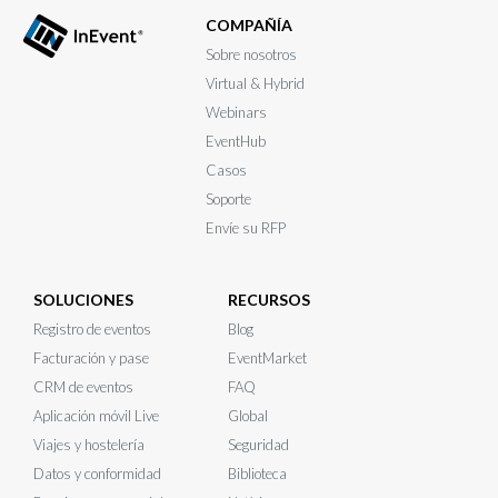
COMPAÑÍA
Sobre nosotros
Virtual & Hybrid
Webinars
EventHub
Casos
Soporte
Envíe su RFP
SOLUCIONES
RECURSOS
Registro de eventos
Blog
Facturación y pase
EventMarket
CRM de eventos
FAQ
Aplicación móvil Live
Global
Viajes y hostelería
Seguridad
Datos y conformidad
Biblioteca