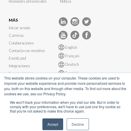
Reuniones presenciales
Notícia
MÁS
Iniciar sesión
Carreras
Colaboraciones
English
Contacta con nosotros
Français
EventLand
Deutsch
Integraciones
Español
Estado del sistema
This website stores cookies on your computer. These cookies are used to
improve your website experience and provide more personalized services to
you, both on this website and through other media. To find out more about the
cookies we use, see our Privacy Policy.
We won't track your information when you visit our site. But in order to
© InEvent, Inc. 2026
comply with your preferences, we'll have to use just one tiny cookie so
that you're not asked to make this choice again.
Términos de Servicio
•
Política de privacidad
•
Política de cookies
•
Accept
Decline
GDPR
•
Plan de Continuidad del Negocio
•
sales@inevent.com