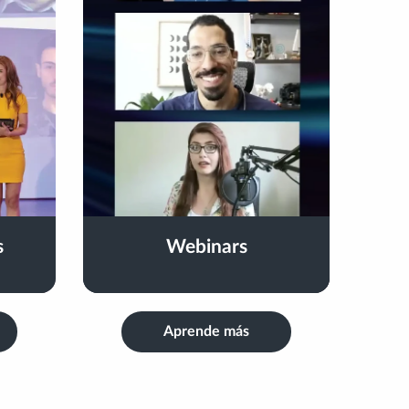
s
Webinars
Aprende más