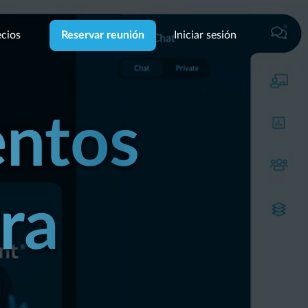
cios
Iniciar sesión
Reservar reunión
entos
ra
CIALES