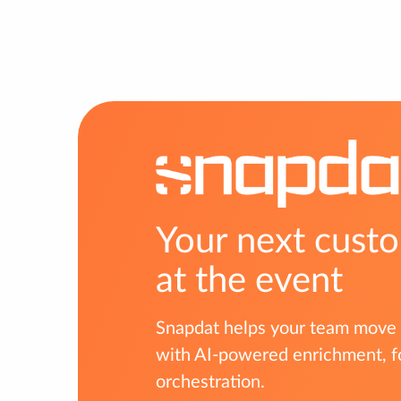
Your next custo
at the event
Snapdat helps your team move f
with AI-powered enrichment, f
orchestration.