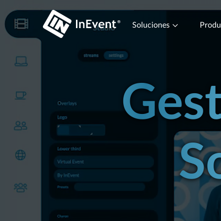
Soluciones
Prod
Gest
S
REUN