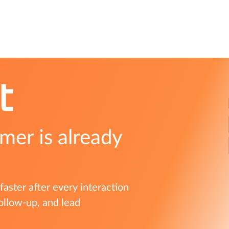
mer is already
aster after every interaction
ollow-up, and lead