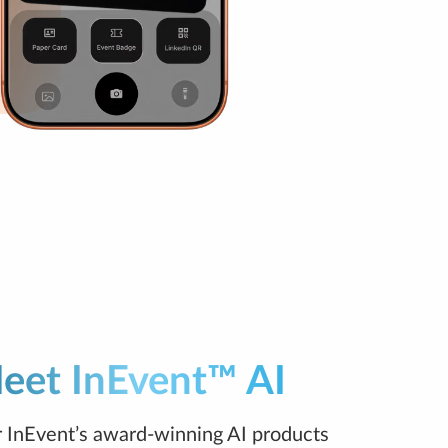
eet InEvent™ AI
 InEvent’s award-winning AI products