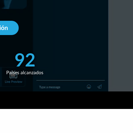
VO
GRESOS
ión
VO
92
LES
Países alcanzados