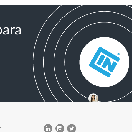
para
S