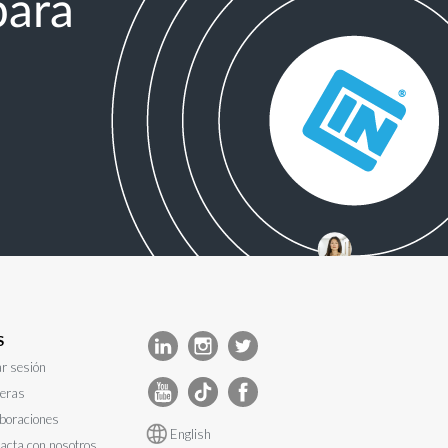
para
S
ar sesión
eras
boraciones
English
acta con nosotros