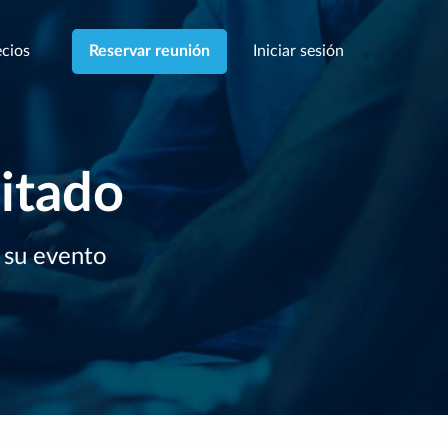
cios
Iniciar sesión
Reservar reunión
mitado
e su evento