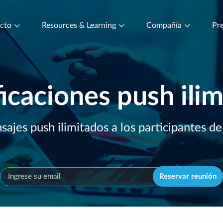
ucto
Resources & Learning
Compañía
Pre
icaciones push ili
ajes push ilimitados a los participantes d
Reservar reunión