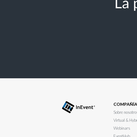
La 
COMPAÑÍ
Sobre nosotro
Virtual & Hyb
Webinars
EventHub