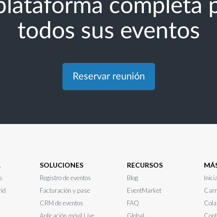
plataforma completa 
todos sus eventos
Reservar reunión
A
SOLUCIONES
RECURSOS
MÁ
s
Registro de eventos
Blog
Inici
rid
Facturación y pase
EventMarket
Carr
CRM de eventos
FAQ
Cola
Aplicación móvil Live
Global
Cont