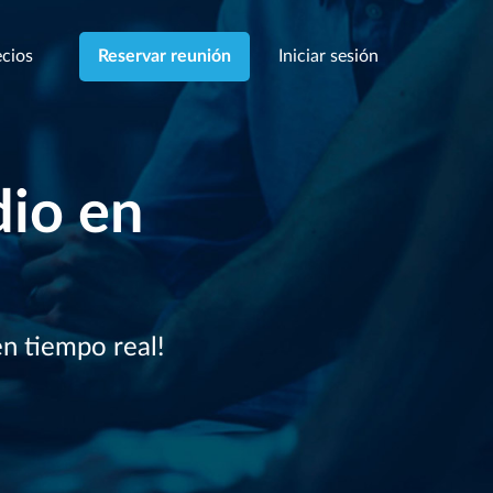
cios
Iniciar sesión
Reservar reunión
dio en
en tiempo real!