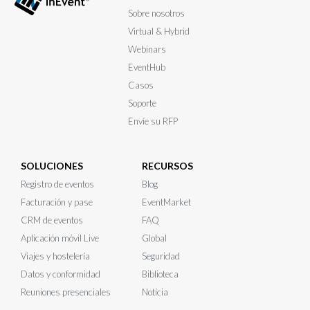
Sobre nosotros
Virtual & Hybrid
Webinars
EventHub
Casos
Soporte
Envíe su RFP
SOLUCIONES
RECURSOS
Registro de eventos
Blog
Facturación y pase
EventMarket
CRM de eventos
FAQ
Aplicación móvil Live
Global
Viajes y hostelería
Seguridad
Datos y conformidad
Biblioteca
Reuniones presenciales
Notícia