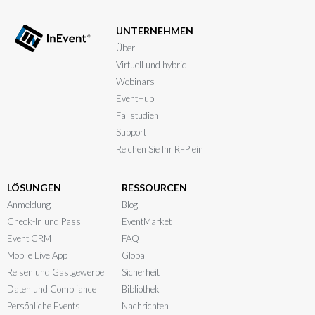
UNTERNEHMEN
Über
Virtuell und hybrid
Webinars
EventHub
Fallstudien
Support
Reichen Sie Ihr RFP ein
LÖSUNGEN
RESSOURCEN
Anmeldung
Blog
Check-In und Pass
EventMarket
Event CRM
FAQ
Mobile Live App
Global
Reisen und Gastgewerbe
Sicherheit
Daten und Compliance
Bibliothek
Persönliche Events
Nachrichten